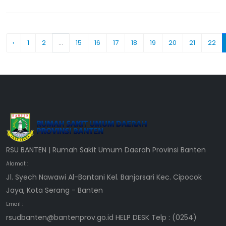
‹
1
2
...
15
16
17
18
19
20
21
22
RSU BANTEN | Rumah Sakit Umum Daerah Provinsi Banten
Alamat :
Jl. Syech Nawawi Al-Bantani Kel. Banjarsari Kec. Cipocok
Jaya, Kota Serang - Banten
Email :
rsudbanten@bantenprov.go.id HELP DESK Telp : (0254)