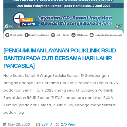
[PENGUMUMAN LAYANAN POLIKLINIK RSUD
BANTEN PADA CUTI BERSAMA HARI LAHIR
PANCASILA]
Halo Sobat Sehat #WargaSadulurBanten 👋 Sehubungan
dengan adanya Cuti Bersama Hari Lahir Pancasila Tahun 2026
pada hari Senin, 1 Juni 2026, maka seluruh Layanan Poliklinik
Rawat Jalan RSUD Banten TUTUP sementara dan akan BUKA
kembali pada hari Selasa, 2 Juni 2026, sebagaimana tertera
pada infog....
May 29, 2026
BERITA
276 View