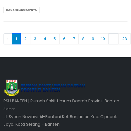
BACA SELENGKAPNYA
‹
1
2
3
4
5
6
7
8
9
10
...
23
RSU BANTEN | Rumah Sakit Umum Daerah Provinsi Banten
Alamat :
Jl. Syech Nawawi Al-Bantani Kel. Banjarsari Kec. Cipocok
Jaya, Kota Serang - Banten