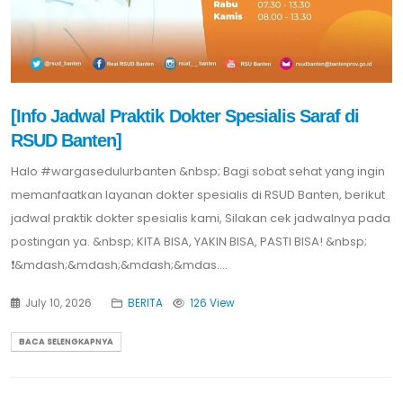
[Info Jadwal Praktik Dokter Spesialis Saraf di
RSUD Banten]
Halo #wargasedulurbanten &nbsp; Bagi sobat sehat yang ingin
memanfaatkan layanan dokter spesialis di RSUD Banten, berikut
jadwal praktik dokter spesialis kami, Silakan cek jadwalnya pada
postingan ya. &nbsp; KITA BISA, YAKIN BISA, PASTI BISA! &nbsp;
❗️&mdash;&mdash;&mdash;&mdas....
July 10, 2026
BERITA
126 View
BACA SELENGKAPNYA