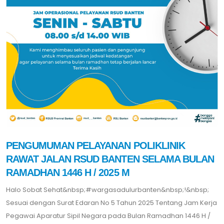
PENGUMUMAN PELAYANAN POLIKLINIK
RAWAT JALAN RSUD BANTEN SELAMA BULAN
RAMADHAN 1446 H / 2025 M
Halo Sobat Sehat&nbsp;#wargasadulurbanten&nbsp;!&nbsp;
Sesuai dengan Surat Edaran No 5 Tahun 2025 Tentang Jam Kerja
Pegawai Aparatur Sipil Negara pada Bulan Ramadhan 1446 H /