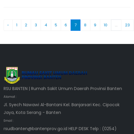
‹
1
2
3
4
5
6
7
8
9
10
...
23
RSU BANTEN | Rumah Sakit Umum Daerah Provinsi Banten
Alamat :
Jl. Syech Nawawi Al-Bantani Kel. Banjarsari Kec. Cipocok
Jaya, Kota Serang - Banten
Email :
rsudbanten@bantenprov.go.id HELP DESK Telp : (0254)