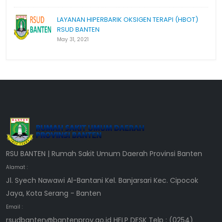
LAYANAN HIPERBARIK OKSIGEN TERAPI (HBOT)
RSUD BANTEN
May 31, 2021
RSU BANTEN | Rumah Sakit Umum Daerah Provinsi Banten
Alamat :
Jl. Syech Nawawi Al-Bantani Kel. Banjarsari Kec. Cipocok
Jaya, Kota Serang - Banten
Email :
rsudbanten@bantenprov.go.id HELP DESK Telp : (0254)